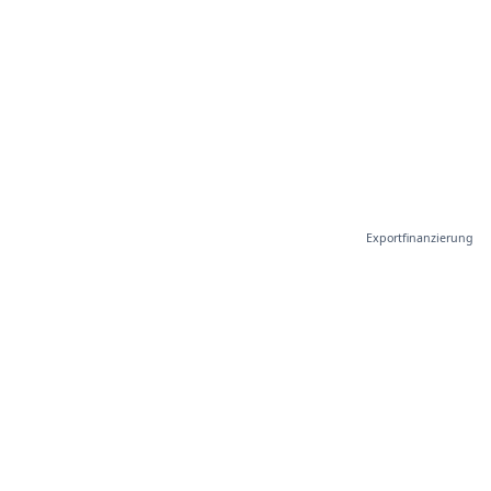
Exportfinanzierung
Der führende Verband für kleine und mittlere Unternehmen
in der Schweiz. Gemeinsam stark seit 2008.