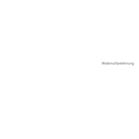
Widerrufsbelehrung
Der führende Verband für kleine und mittlere Unternehmen
in der Schweiz. Gemeinsam stark seit 2008.